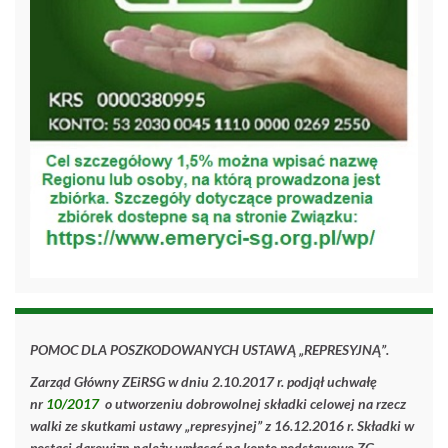
POMOC DLA POSZKODOWANYCH USTAWĄ „REPRESYJNĄ”.
Zarząd Główny ZEiRSG w dniu 2.10.2017 r. podjął uchwałę
nr
10/2017
o utworzeniu dobrowolnej składki celowej na rzecz
walki ze skutkami ustawy „represyjnej” z 16.12.2016 r. Składki w
postaci darowizn należy wpłacać na konto podstawowe ZG