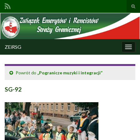
Prze
form
Search for:
wysz
ZEiRSG
Prze
nawi
Powrót do
„Pogranicze muzyki i integracji”
SG-92